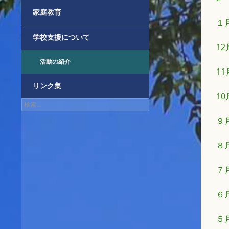
家庭教育
１
学校支援について
1
活動の紹介
1
リンク集
1
検
索:
９
８
７
６
５