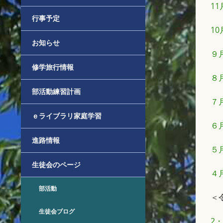
1
行事予定
1
お知らせ
９
修学旅行情報
８
部活動練習計画
７
ｅライブラリ家庭学習
６
進路情報
５
生徒会のページ
４
部活動
＜
生徒会ブログ
2