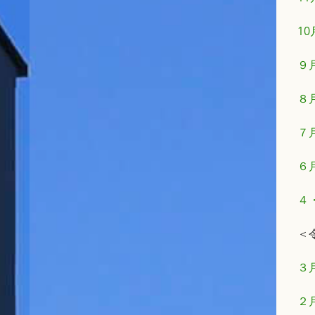
1
９
８
７
６
４
＜
３
２