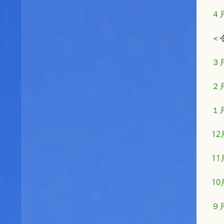
４
＜
３
２
１
1
1
1
９