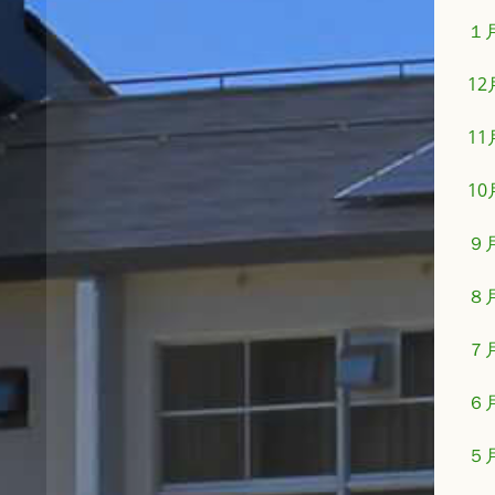
１
1
1
1
９
８
７
６
５