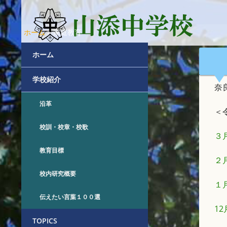
ホーム
>
家庭教育
ホーム
学校紹介
奈
沿革
＜
校訓・校章・校歌
３
教育目標
２
校内研究概要
１
伝えたい言葉１００選
1
TOPICS