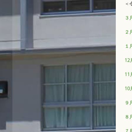
＜
３
２
１
1
1
1
９
８
７