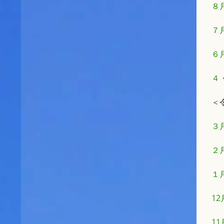
８
７
６
４
＜
３
２
１
1
1