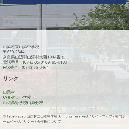
検
索:
山添村立山添中学校
〒630-2344
奈良県山辺郡山添村大西1044番地
電話番号：(0743)85-0109, 85-0100
FAX番号：(0743)85-0464
リンク
山添村
やまぞえ小学校
山辺高等学校山添分校
© 1969 - 2026 山添村立山添中学校 All rights reserved. /
サイトマップ
/
校内ホ
ームページポリシー
/
著作権について