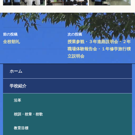
投
前の投稿
次の投稿
稿
全校朝礼
授業参観・３年進路説明会・２年
職場体験報告会・１年修学旅行積
ナ
立説明会
ビ
ホーム
ゲ
ー
学校紹介
シ
沿革
ョ
ン
校訓・校章・校歌
教育目標