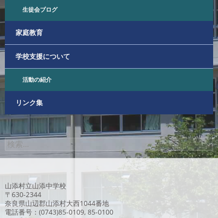
生徒会ブログ
家庭教育
学校支援について
活動の紹介
リンク集
検
索:
山添村立山添中学校
〒630-2344
奈良県山辺郡山添村大西1044番地
電話番号：(0743)85-0109, 85-0100