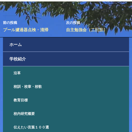
投
前の投稿
次の投稿
稿
プール濾過器点検・清掃
自主勉強会（二日目）
ナ
ホーム
ビ
学校紹介
ゲ
ー
沿革
シ
校訓・校章・校歌
ョ
教育目標
ン
校内研究概要
伝えたい言葉１００選