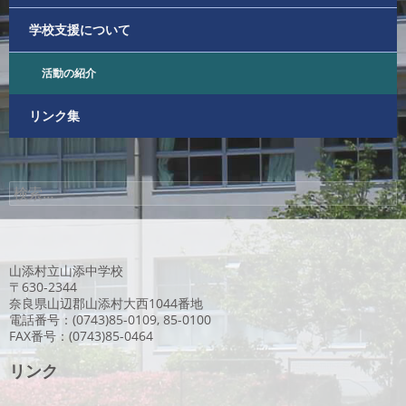
学校支援について
活動の紹介
リンク集
検
索:
山添村立山添中学校
〒630-2344
奈良県山辺郡山添村大西1044番地
電話番号：(0743)85-0109, 85-0100
FAX番号：(0743)85-0464
リンク