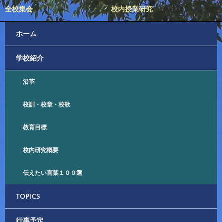
稿
全校集会
校内授業研究
ナ
ホーム
ビ
学校紹介
ゲ
ー
沿革
シ
校訓・校章・校歌
ョ
教育目標
ン
校内研究概要
伝えたい言葉１００選
TOPICS
行事予定