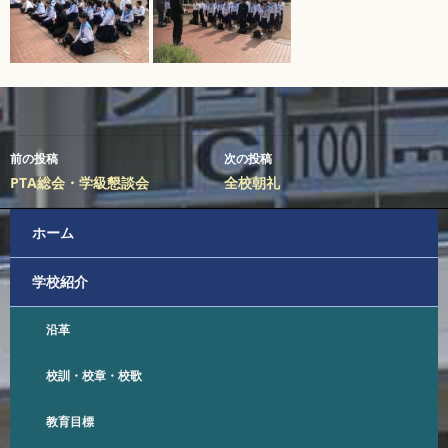
投
前の投稿
次の投稿
稿
PTA総会・学級懇談会
全校朝礼
ナ
ホーム
ビ
学校紹介
ゲ
ー
沿革
シ
校訓・校章・校歌
ョ
教育目標
ン