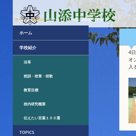
ホーム
>
topics
>
ただいまプールの準備中です
ホーム
学校紹介
4
オ
沿革
入
校訓・校章・校歌
教育目標
校内研究概要
伝えたい言葉１００選
TOPICS