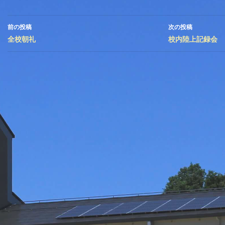
投
前の投稿
次の投稿
稿
全校朝礼
校内陸上記録会
ナ
ビ
ゲ
ー
シ
ョ
ン