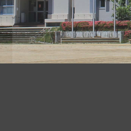
リンク
山添村立山添中学校
〒630-2344
山添村
奈良県山辺郡山添村大西1044番地
やまぞえ
電話番号：(0743)85-0109, 85-0100