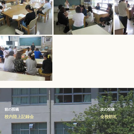
投
前の投稿
次の投稿
稿
校内陸上記録会
全校朝礼
ナ