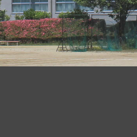
ビ
ゲ
ー
シ
ョ
ン
小学校