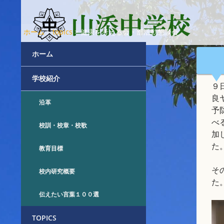
ホーム
>
topics
>
健康を考える会・部活動懇談会
ホーム
学校紹介
９
良
沿革
予
べ
校訓・校章・校歌
加
た
教育目標
そ
校内研究概要
た
伝えたい言葉１００選
TOPICS