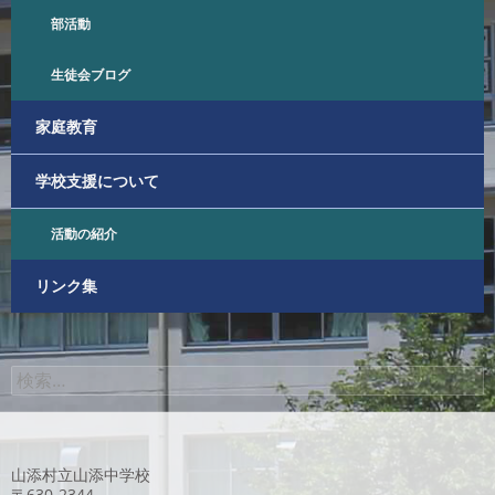
部活動
生徒会ブログ
家庭教育
学校支援について
活動の紹介
リンク集
検
索:
山添村立山添中学校
〒630-2344