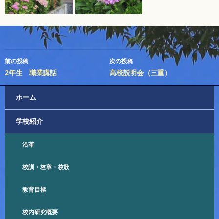
投
前の投稿
次の投稿
稿
2年生 職業講話
高校説明会（三重）
ナ
ホーム
ビ
学校紹介
ゲ
ー
沿革
シ
校訓・校章・校歌
ョ
教育目標
ン
校内研究概要